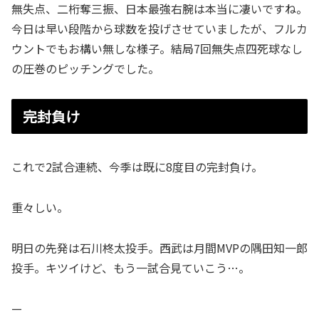
無失点、二桁奪三振、日本最強右腕は本当に凄いですね。
今日は早い段階から球数を投げさせていましたが、フルカ
ウントでもお構い無しな様子。結局7回無失点四死球なし
の圧巻のピッチングでした。
完封負け
これで2試合連続、今季は既に8度目の完封負け。
重々しい。
明日の先発は石川柊太投手。西武は月間MVPの隅田知一郎
投手。キツイけど、もう一試合見ていこう…。
—