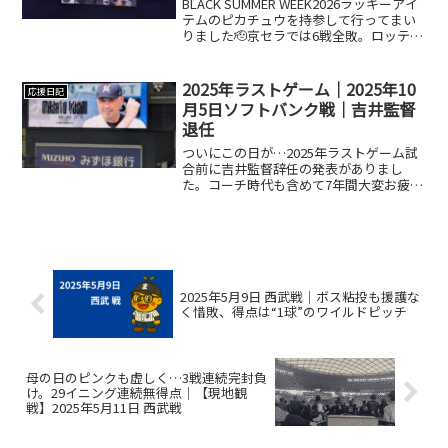
BLACK SUMMER WEEK2026ラッキーアイ
テムのピカチュウを持参して行ってまい
りました🫡京セラでは6戦全敗。ロッテに
とっては鬼門のオリックス京セラ。こう
なると、もはやオリックス側も同じよう
な気持ちでしょう。対オリックス、マリ
2025年ラストゲーム｜2025年10
応援日記
ンで...
月5日ソフトバンク戦｜吉井監督
退任
ついにこの日が…2025年ラストゲーム試
合前に吉井監督辞任の発表がありまし
た。コーチ時代も含めて7年間大変お疲れ
様でした。最後勝ちたいです。最終戦は
満員御礼。内野席Bからの観戦です。先発
は開幕戦と同じく、ロッテ小島和哉、ソ
フトバンク有原航平...
2025年5月9日 西武戦｜ボス粘投も援護な
く惜敗、得点は“1球”のワイルドピッチ
母の日のピンクも虚しく…3戦連続完封負
け。29イニング連続無得点｜【現地観
戦】2025年5月11日 西武戦