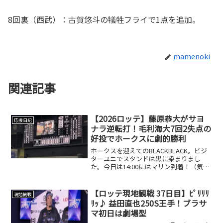
8回裏（西武）：古賀悠斗の犠牲フライで1点を追加。
mamenoki
関連記事
【2026ロッテ】藤原恭大がサヨ
応援日記
ナラ逆転打！毛利海大7回2失点の
好投でホークスに劇的勝利
ホークスを迎えてのBLACKBLACK。ビジ
ターユニでスタンドは黒に染まりまし
た。今日は14:00にはマリン到着！（気に
なる方がいらっしゃいましたら前の記事
をご覧ください😅）今日はライスタ寄り
のOA席で観戦。イベントも楽しめて、ラ
【ロッテ現地観戦 37日目】ﾋﾟﾘﾘﾘ
現地観戦
イトスタン...
ﾘｯ♪ 益田直也250S王手！ブラサ
マ初日は劇場型