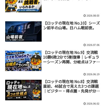
2026.08.03
【ロッテの現在地 No.10】シーズ
ン前半の山場。日ハム戦前夜。
2026.07.06
【ロッテの現在地 No.9】交流戦
10勝6敗2分で5割復帰｜レギュラ
ーシーズン再開、分岐点はファン
の力だ！！
2026.06.19
【ロッテの現在地 No.8】交流戦
直前、46試合で見えた3つの課題
｜ビジター・得点圏・先発が分岐
点
2026.06.02