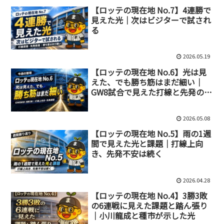
【ロッテの現在地 No.7】4連勝で
見えた光｜次はビジターで試され
る
2026.05.19
【ロッテの現在地 No.6】光は見
えた、でも勝ち筋はまだ細い｜
GW8試合で見えた打線と先発の現
実
2026.05.08
【ロッテの現在地 No.5】雨の1週
間で見えた光と課題｜打線上向
き、先発不安は続く
2026.04.28
【ロッテの現在地 No.4】3勝3敗
の6連戦に見えた課題と踏ん張り
｜小川龍成と種市が示した光