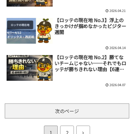
2026.04.21
【ロッテの現在地 No.3】浮上の
きっかけが掴めなかったビジター
週間
2026.04.14
【ロッテの現在地 No.2】勝てな
いチームじゃない──それでもロ
ッテが勝ちきれない理由【6連戦
振り返り】
2026.04.07
次のページ
次
1
2