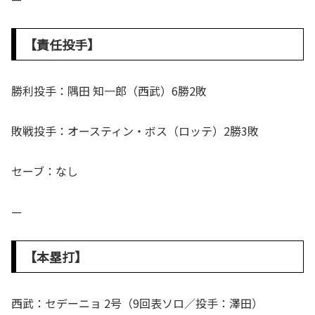
【責任投手】
勝利投手：隅田 知一郎（西武）6勝2敗
敗戦投手：オースティン・ボス（ロッテ）2勝3敗
セーブ：なし
—
【本塁打】
西武：セデーニョ 2号（9回表ソロ／投手：澤田）