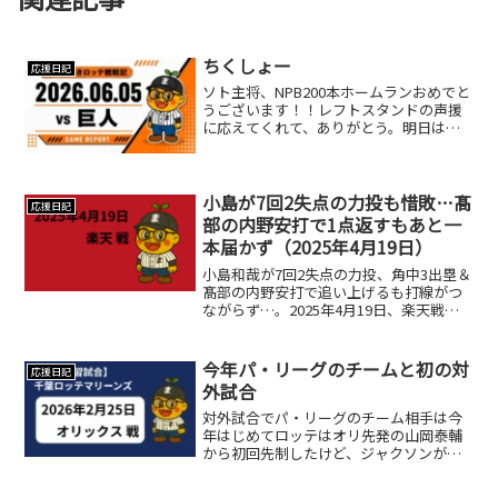
ちくしょー
応援日記
ソト主将、NPB200本ホームランおめでと
うございます！！レフトスタンドの声援
に応えてくれて、ありがとう。明日は勝
つよ！！
小島が7回2失点の力投も惜敗…髙
応援日記
部の内野安打で1点返すもあと一
本届かず（2025年4月19日）
小島和哉が7回2失点の力投、角中3出塁＆
髙部の内野安打で追い上げるも打線がつ
ながらず…。2025年4月19日、楽天戦は1-
2の惜敗。
今年パ・リーグのチームと初の対
応援日記
外試合
対外試合でパ・リーグのチーム相手は今
年はじめてロッテはオリ先発の山岡泰輔
から初回先制したけど、ジャクソンが西
川龍馬に先頭打者ホームランを浴びてす
ぐに追いつかれる。寺地がサードでスタ