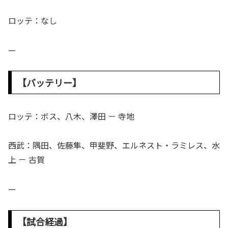
ロッテ：なし
—
【バッテリー】
ロッテ：ボス、八木、澤田 － 寺地
西武：隅田、佐藤隼、甲斐野、エルネスト・ラミレス、水
上 － 古賀
—
【試合経過】