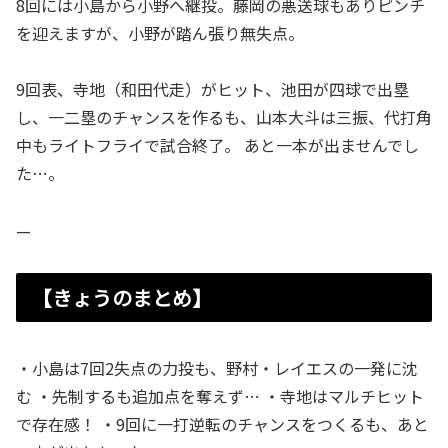
8回には小島から小野へ継投。藤岡の悪送球もありピンチ
を迎えますが、小野が踏ん張り無失点。
9回表、寺地（和田代走）がヒット、池田が四球で出塁
し、一二塁のチャンスを作るも、山本大斗は三振、代打角
中もライトフライで試合終了。 あと一本が出ませんでし
た…。
—
【きょうのまとめ】
・小島は7回2失点の力投も、野村・レイエスの一発に沈
む ・先制するも追加点を奪えず… ・寺地はマルチヒット
で存在感！ ・9回に一打逆転のチャンスをつくるも、あと