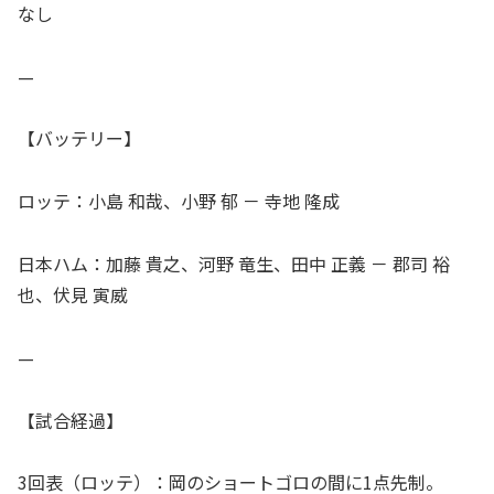
なし
—
【バッテリー】
ロッテ：小島 和哉、小野 郁 － 寺地 隆成
日本ハム：加藤 貴之、河野 竜生、田中 正義 － 郡司 裕
也、伏見 寅威
—
【試合経過】
3回表（ロッテ）：岡のショートゴロの間に1点先制。