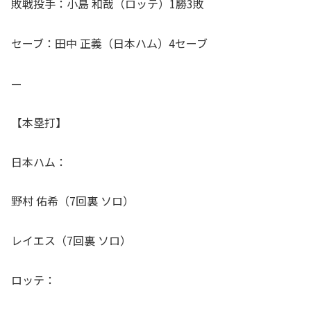
敗戦投手：小島 和哉（ロッテ）1勝3敗
セーブ：田中 正義（日本ハム）4セーブ
—
【本塁打】
日本ハム：
野村 佑希（7回裏 ソロ）
レイエス（7回裏 ソロ）
ロッテ：