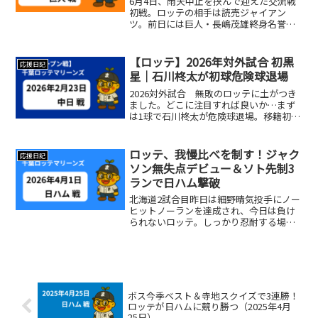
6月4日、雨天中止を挟んで迎えた交流戦
初戦。ロッテの相手は読売ジャイアン
ツ。前日には巨人・長嶋茂雄終身名誉監
督の訃報が伝えられ、試合前から特別な
空気に包まれていました。ロッテはコー
チ陣の配置転換、一二軍の入れ替えもあ
【ロッテ】2026年対外試合 初黒
応援日記
り、連敗を止めたい一戦。...
星｜石川柊太が初球危険球退場
2026対外試合 無敗のロッテに土がつき
ました。どこに注目すれば良いか…まず
は1球で石川柊太が危険球退場。移籍初戦
を思い出しますそこからの流れではあり
ますが、投手陣に大きな不安野手陣はヒ
ットこそあれ無得点。昨年どれだけ味わ
ロッテ、我慢比べを制す！ジャク
応援日記
ったか完封負けです...
ソン無失点デビュー＆ソト先制3
ランで日ハム撃破
北海道2試合目昨日は細野晴気投手にノー
ヒットノーランを達成され、今日は負け
られないロッテ。しっかり忍耐する場面
もあり結果ほど悪いとは思いません。相
手日ハムの先発は、侍JAPAN帰りの北山
投手。ロッテだって満を持して初登板の
ジャクソン投手。負...
ボス今季ベスト＆寺地スクイズで3連勝！
ロッテが日ハムに競り勝つ（2025年4月
25日）