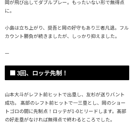
岡が飛び出してダブルプレー。もったいない形で無得点
に。
小島は立ち上がり、奨吾と岡の好守もあり三者凡退。フル
カウント勝負が続きましたが、しっかり抑えました。
—
■ 3回、ロッテ先制！
山本大斗がレフト前ヒットで出塁し、友杉が送りバント
成功。 髙部のレフト前ヒットで一三塁とし、岡のショー
トゴロの間に先制点！ロッテが1-0とリードします。髙部
の好走塁がなければ無得点で終わるところでした。