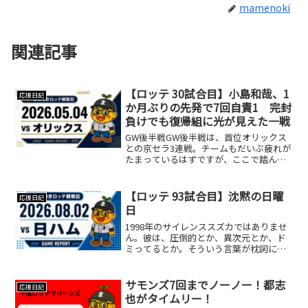
mamenoki
関連記事
【ロッテ 30試合目】小島和哉、1
応援日記
か月ぶりの先発で7回自責1 完封
負けでも復帰組に光が見えた一戦
GW後半戦GW後半戦は、首位オリックス
との京セラ3連戦。チームもだいぶ疲れが
たまっているはずですが、ここで踏ん張
れるかどうかが問われるカードです。こ
の日は田村選手、山本大斗選手が抹消さ
れ、小島投手、中森投手、髙部選手が登
【ロッテ 93試合目】沈黙の日曜
応援日記
録されました。中でも...
日
1998年のサイレンススズカではありませ
ん。彼は、圧倒的とか、異次元とか、ド
ミってるとか。そういう言葉が枕詞にな
る強者だったから。打線沈黙。有原航平
投手の前に3安打。100球、無四球完封で
叩きのめされました。確認。そして、こ
サモンズ7回までノーノー！都志
応援日記
のカードを境に浮...
也がタイムリー！