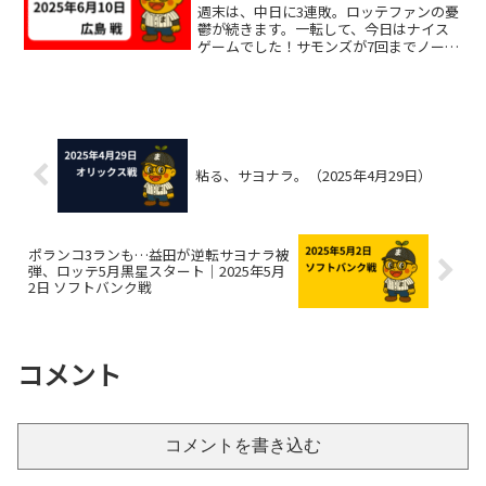
週末は、中日に3連敗。ロッテファンの憂
鬱が続きます。一転して、今日はナイス
ゲームでした！サモンズが7回までノーノ
ーの好投、都志也に久々のタイムリー＆
マルチ安打が飛び出しました！小野、八
木も好リリーフで快勝です！去年の交流
戦で、大瀬良にノーノ...
粘る、サヨナラ。（2025年4月29日）
ポランコ3ランも…益田が逆転サヨナラ被
弾、ロッテ5月黒星スタート｜2025年5月
2日 ソフトバンク戦
コメント
コメントを書き込む