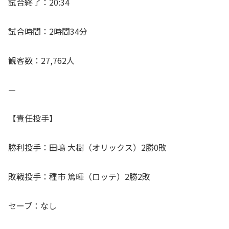
試合終了：20:34
試合時間：2時間34分
観客数：27,762人
—
【責任投手】
勝利投手：田嶋 大樹（オリックス）2勝0敗
敗戦投手：種市 篤暉（ロッテ）2勝2敗
セーブ：なし