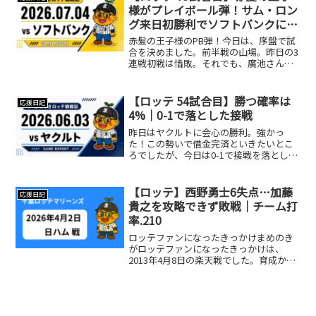
様がプレイボール弾！サム・ロン
グ来日初勝利でソフトバンクに完
勝
赤髪の王子様のPB弾！今日は、序盤で試
合を決めました。前半戦の山場。昨日の3
連戦初戦は惜敗。それでも、廣池さんの
力投もあり、ソフトバンクにも消耗させ
た部分はあったはず。どうか勝利へ繋が
れ……。繋がりました🙏そして、My fav
【ロッテ 54試合目】勝つ確率は
応援日記
サム・ロング...
4%｜0-1で落とした接戦
昨日はヤクルトに会心の勝利。強かっ
た！この勢いで借金完済といきたいとこ
ろでしたが、今日は0-1で接戦を落としま
した。今季のヤクルトは、先制した試合
で23勝1敗という驚異の逃げ馬らしく、ロ
ッテ打線も最後まで追いつくことができ
【ロッテ】西野勇士6失点…加藤
応援日記
ませんでした。サイ...
貴之を攻略できず敗戦｜チーム打
率.210
ロッテファンになったきっかけまめのき
がロッテファンになったきっかけは、
2013年4月8日の楽天戦でした。育成から
支配下に上がった西野投手。前日のプロ
初登板は降雨コールド。それでも翌日に
志願のスライド先発。7回無失点でプロ初
勝利👏さらにホワイ...