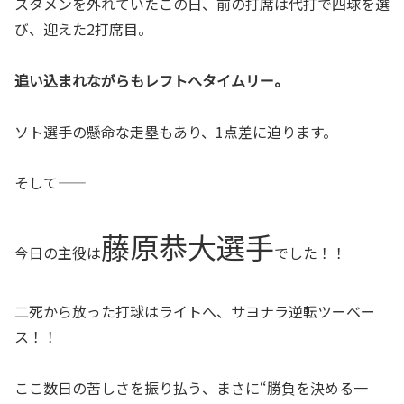
スタメンを外れていたこの日、前の打席は代打で四球を選
び、迎えた2打席目。
追い込まれながらもレフトへタイムリー。
ソト選手の懸命な走塁もあり、1点差に迫ります。
そして——
藤原恭大選手
今日の主役は
でした！！
二死から放った打球はライトへ、サヨナラ逆転ツーベー
ス！！
ここ数日の苦しさを振り払う、まさに“勝負を決める一