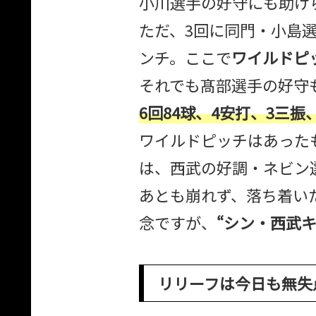
小川選手の好守にも助け
ただ、3回に同門・小島
ンチ。ここで
ワイルドピッ
それでも髙部選手の好守
6回84球、4安打、3三振
ワイルドピッチはあった
は、西武の好調・ネビン
あとも崩れず、落ち着い
念ですが、
“シン・西武キ
リリーフは今日も無失