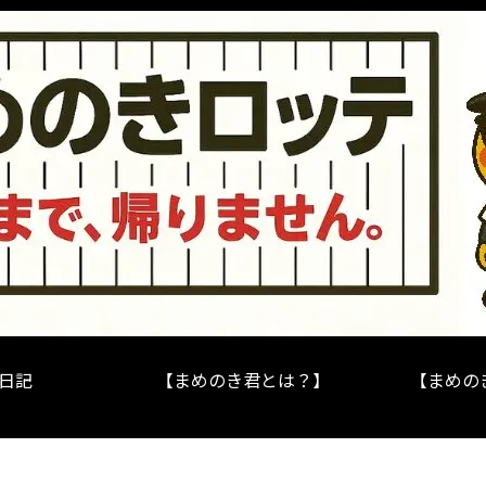
日記
【まめのき君とは？】
【まめの