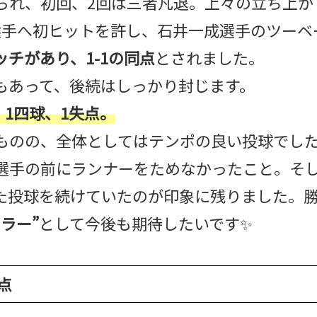
られ、初回、2回は三者凡退。上々の立ち上が
選手へ初ヒットを許し、石井一成選手のツーベ
チがあり、1-1の同点
とされました。
もあって、後続はしっかり封じます。
、1四球、1失点。
ものの、全体としてはテンポの良い投球でし
選手の前にランナーをためなかったこと。そ
た投球を続けていたのが印象に残りました。
ラー”
として今後も期待したいです✨
点