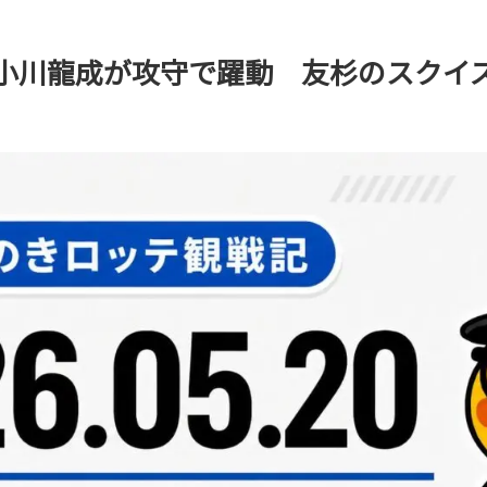
】小川龍成が攻守で躍動 友杉のスクイ