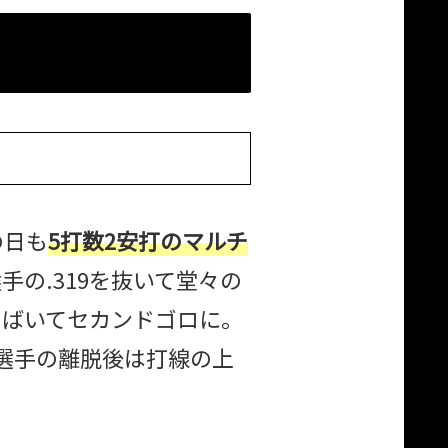
の日も
5打数2安打のマルチ
の.319を抜いて堂々の
さばいてセカンドゴロに。
選手の離脱後は打線の上