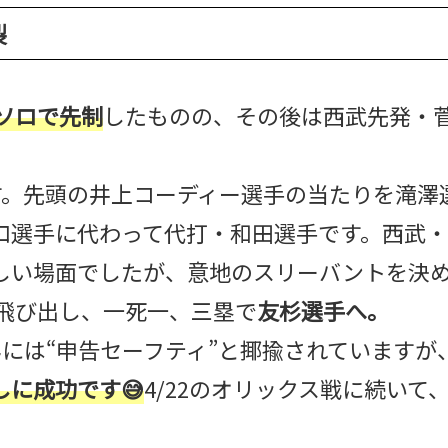
裂
ソロで先制
したものの、その後は西武先発・
す。先頭の井上コーディー選手の当たりを滝澤
口選手に代わって代打・和田選手です。西武
しい場面でしたが、意地のスリーバントを決
が飛び出し、一死一、三塁で
友杉選手へ。
んには“申告セーフティ”と揶揄されていますが
に成功です😅
4/22のオリックス戦に続いて