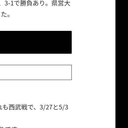
3-1で勝負あり。県営大
した。
西武戦で、3/27と5/3