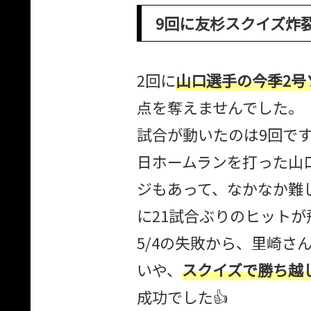
9回に友杉スクイズ炸
2回に
山口選手の今季2号
点を奪えませんでした。
試合が動いたのは9回で
日ホームランを打った山
ジもあって、なかなか難
に21試合ぶりのヒット
5/4の失敗から、里崎さ
いや、
スクイズで勝ち越し
成功でした👍