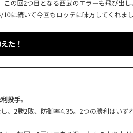
、この回2つ目となる西武のエラーも飛び出し、
/10に続いて今回もロッテに味方してくれま
抑えた！
毛利投手。
、2勝2敗、防御率4.35。2つの勝利はいずれも