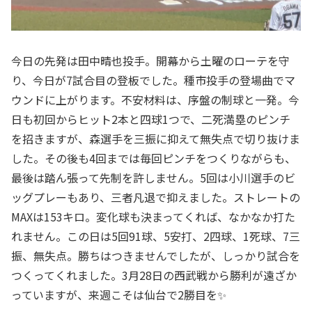
今日の先発は田中晴也投手。開幕から土曜のローテを守
り、今日が7試合目の登板でした。種市投手の登場曲でマ
ウンドに上がります。不安材料は、序盤の制球と一発。今
日も初回からヒット2本と四球1つで、二死満塁のピンチ
を招きますが、森選手を三振に抑えて無失点で切り抜けま
した。その後も4回までは毎回ピンチをつくりながらも、
最後は踏ん張って先制を許しません。5回は小川選手のビ
ッグプレーもあり、三者凡退で抑えました。ストレートの
MAXは153キロ。変化球も決まってくれば、なかなか打た
れません。この日は5回91球、5安打、2四球、1死球、7三
振、無失点。勝ちはつきませんでしたが、しっかり試合を
つくってくれました。3月28日の西武戦から勝利が遠ざか
っていますが、来週こそは仙台で2勝目を✨