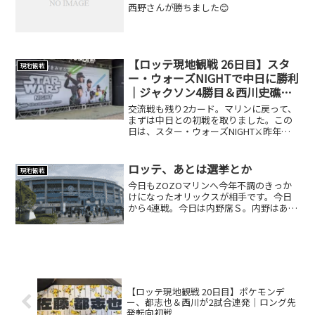
西野さんが勝ちました😊
【ロッテ現地観戦 26日目】スタ
現地観戦
ー・ウォーズNIGHTで中日に勝利
｜ジャクソン4勝目＆西川史礁が
勝ち越し打！
交流戦も残り2カード。マリンに戻って、
まずは中日との初戦を取りました。この
日は、スター・ウォーズNIGHT⚔️昨年に
続いての勝利です。ピカチュウとスタ
ー・ウォーズは、ロッテに勝利を運んで
くれますね😆中日には去年の交流戦で3連
ロッテ、あとは選挙とか
現地観戦
敗。オープン戦で...
今日もZOZOマリンへ今年不調のきっか
けになったオリックスが相手です。今日
から4連戦。今日は内野席Ｓ。内野はあま
り勝率良くないけど…。ジョニ子こと、
黒木めいはアルバイト？試合は延長に突
入も、鈴木昭汰が打ち込まれ3-8で敗戦。
安田は良い！！海...
【ロッテ現地観戦 20日目】ポケモンデ
ー、都志也＆西川が2試合連発｜ロング先
発転向初戦