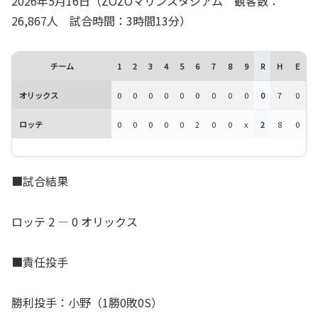
2026年5月16日（ZOZOマリンスタジアム 観客数：
26,867人 試合時間：3時間13分）
チーム
1
2
3
4
5
6
7
8
9
R
H
E
オリックス
0
0
0
0
0
0
0
0
0
0
7
0
ロッテ
0
0
0
0
0
2
0
0
x
2
8
0
■試合結果
ロッテ 2 ― 0 オリックス
■責任投手
勝利投手：小野（1勝0敗0S）