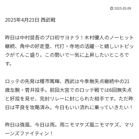
2025.05.09
2025年4月23日 西武戦
昨日は中村奨吾のプロ初サヨナラ！木村優人のノーヒット
継続、角中の好走塁、代打・寺地の活躍…と嬉しいトピッ
クがてんこ盛り。この勢いで一気に上昇したいところで
す。
ロッテの先発は種市篤暉、西武は今季無失点継続中の21
歳左腕・菅井投手。前回大宮でのロッテ戦では6回無失点
と好投を見せ、完封リレーに封じられた相手です。ただ昨
日は平良を攻略済み。今日もいい流れに乗っていきたい！
昨日は強風、今日は雨。雨ニモマケズ風ニモマケズ、マリ
ーンズファイティン！