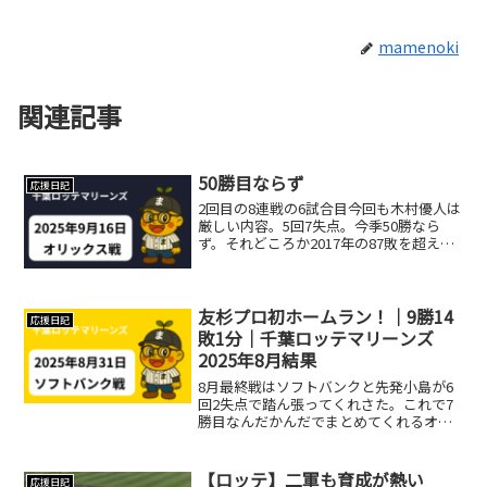
mamenoki
関連記事
50勝目ならず
応援日記
2回目の8連戦の6試合目今回も木村優人は
厳しい内容。5回7失点。今季50勝なら
ず。それどころか2017年の87敗を超える
可能性も…。
友杉プロ初ホームラン！｜9勝14
応援日記
敗1分｜千葉ロッテマリーンズ
2025年8月結果
8月最終戦はソフトバンクと先発小島が6
回2失点で踏ん張ってくれさた。これで7
勝目なんだかんだでまとめてくれるオジ
さんは、やっぱりロッテのエースです。
都志也も2戦連発！同点ホームランと、内
野ゴロで打点。俺たちの都志也が帰って
【ロッテ】二軍も育成が熱い
応援日記