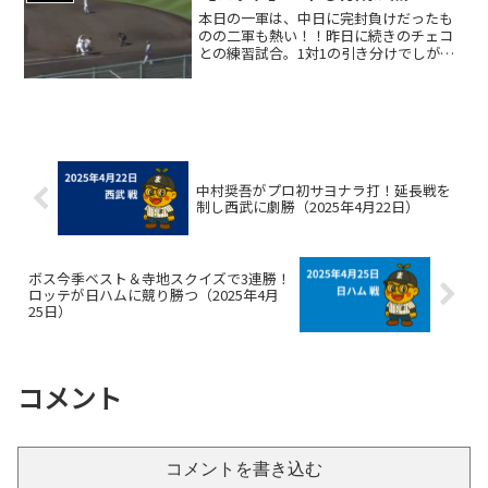
きました😭そして4...
本日の一軍は、中日に完封負けだったも
のの二軍も熱い！！昨日に続きのチェコ
との練習試合。1対1の引き分けでしが、
森遼大朗、長島幸佑の好投！そして、杉
山諒の足！！三盗決めて、ボテボテのセ
カンドゴロでもギリギリのアウト。ベー
スを駆け抜けた姿が輝い...
中村奨吾がプロ初サヨナラ打！延長戦を
制し西武に劇勝（2025年4月22日）
ボス今季ベスト＆寺地スクイズで3連勝！
ロッテが日ハムに競り勝つ（2025年4月
25日）
コメント
コメントを書き込む