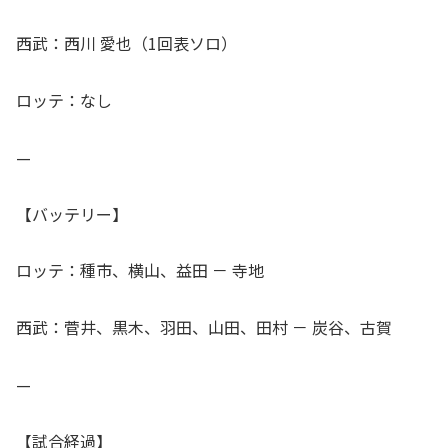
西武：西川 愛也（1回表ソロ）
ロッテ：なし
—
【バッテリー】
ロッテ：種市、横山、益田 － 寺地
西武：菅井、黒木、羽田、山田、田村 － 炭谷、古賀
—
【試合経過】