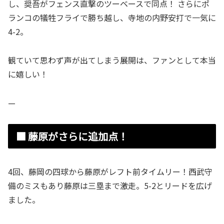
し、奨吾がフェンス直撃のツーベースで同点！ さらにポ
ランコの犠牲フライで勝ち越し、寺地の内野安打で一気に
4-2。
観ていて思わず声が出てしまう展開は、ファンとして本当
に嬉しい！
—
■ 藤原がさらに追加点！
4回、藤岡の四球から藤原がレフト前タイムリー！西武守
備のミスもあり藤原は三塁まで激走。5-2とリードを広げ
ました。