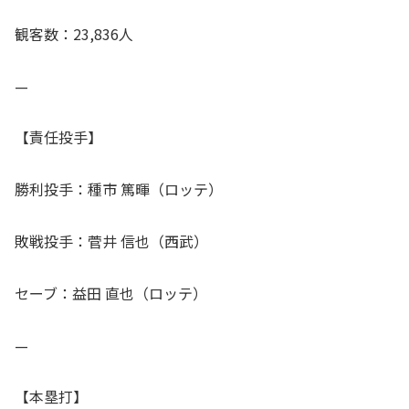
観客数：23,836人
—
【責任投手】
勝利投手：種市 篤暉（ロッテ）
敗戦投手：菅井 信也（西武）
セーブ：益田 直也（ロッテ）
—
【本塁打】