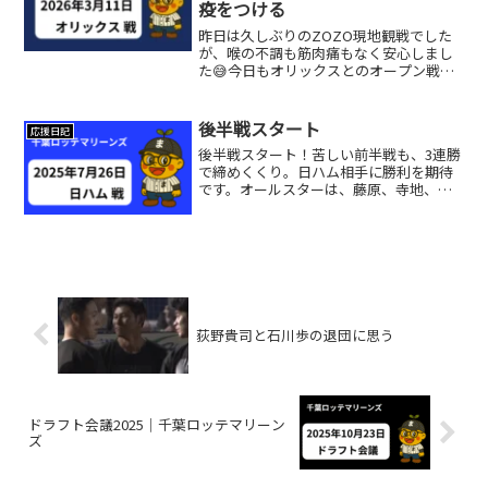
疫をつける
昨日は久しぶりのZOZO現地観戦でした
が、喉の不調も筋肉痛もなく安心しまし
た😅今日もオリックスとのオープン戦で
す。2011年3月11日の東日本大震災から
15年…試合前には犠牲になられた方へ黙
祷が捧げられました。石川柊太今日の先
後半戦スタート
応援日記
発は石川柊太前...
後半戦スタート！苦しい前半戦も、3連勝
で締めくくり。日ハム相手に勝利を期待
です。オールスターは、藤原、寺地、大
斗、中森が出場。腰痛明けで出場の中森
は、2被弾でしたが何か得るものがあれば
嬉しい。ポランコは手術する程だったら
しく、アセベドは支配...
荻野貴司と石川歩の退団に思う
ドラフト会議2025｜千葉ロッテマリーン
ズ