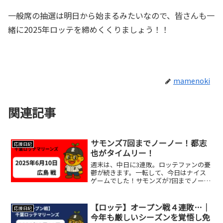
一般席の抽選は明日から始まるみたいなので、皆さんも一
緒に2025年ロッテを締めくくりましょう！！
mamenoki
関連記事
サモンズ7回までノーノー！都志
応援日記
也がタイムリー！
週末は、中日に3連敗。ロッテファンの憂
鬱が続きます。一転して、今日はナイス
ゲームでした！サモンズが7回までノーノ
ーの好投、都志也に久々のタイムリー＆
マルチ安打が飛び出しました！小野、八
木も好リリーフで快勝です！去年の交流
【ロッテ】オープン戦４連敗…｜
応援日記
戦で、大瀬良にノーノ...
今年も厳しいシーズンを覚悟し免