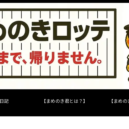
日記
【まめのき君とは？】
【まめの