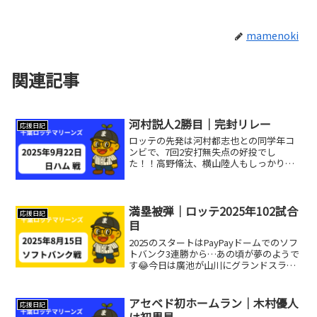
mamenoki
関連記事
河村説人2勝目｜完封リレー
応援日記
ロッテの先発は河村都志也との同学年コ
ンビで、7回2安打無失点の好投でし
た！！高野脩汰、横山陸人もしっかり抑
えて完封リレー。日ハムのエース伊藤に
ソトの13号ソロ、都志也のタイムリーで
2-0まりほ〜でした😊今季最後のエスコン
で勝利！3連敗はまぬ...
満塁被弾｜ロッテ2025年102試合
応援日記
目
2025のスタートはPayPayドームでのソフ
トバンク3連勝から…あの頃が夢のようで
す😂今日は廣池が山川にグランドスラム
を被弾満塁ホームランなら井口さんのほ
うが上ですが！
https://share.google/0qSnL4hET5ZJ1L...
アセベド初ホームラン｜木村優人
応援日記
は初黒星