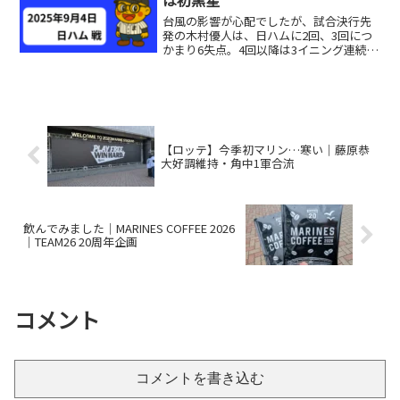
台風の影響が心配でしたが、試合決行先
発の木村優人は、日ハムに2回、3回につ
かまり6失点。4回以降は3イニング連続の
三者凡退で抑えてくれましたが、6回8安
打6失点で初黒星がつきました。今季頑張
ってくれているだけに、ここが踏ん張り
どころだ！！ロ...
【ロッテ】今季初マリン…寒い｜藤原恭
大好調維持・角中1軍合流
飲んでみました｜MARINES COFFEE 2026
｜TEAM26 20周年企画
コメント
コメントを書き込む