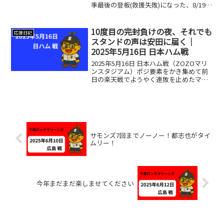
季最後の登板(救援失敗)になった、8/19楽
天戦での益田登場シーンはこちらです。
試合は、今季最後のエスコン三連戦サモ
ンズが3回までに4失点、上田希由翔の2ラ
10度目の完封負けの夜、それでも
応援日記
ンで点差を縮...
スタンドの声は安田に届く｜
2025年5月16日 日本ハム戦
2025年5月16日 日本ハム戦（ZOZOマリ
ンスタジアム）ポジ要素をかき集めて前
日の楽天戦でようやく連敗を止めたマリ
ーンズ。また、負けるんじゃないか…こ
こから上昇していく！気持ちの上ではま
だ不安と期待がせめぎ合っていますが、
それでも「勝つ...
サモンズ7回までノーノー！都志也がタイ
ムリー！
今年まだまだ楽しませてください