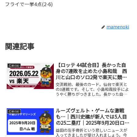
フライで一挙4点(2-6)
mamenoki
関連記事
【ロッテ 44試合目】長かった自
応援日記
身の7連敗を止めた小島和哉 西
川と山口のソロ2発で楽天に競り
勝つ
交流戦前、最後のカード。仙台で楽天と
の3連戦です。そして、小島和哉投手によ
うやく勝ちがつきました。長かった自身
の7連敗を止め、昨年9月7日の西武戦以来
となる勝利です。昨年はチーム成績も厳
しく、「10勝が見たい」「吉井監督に餞
ルーズヴェルト・ゲームな激戦
応援日記
を」と、小島さん...
も…｜西川史礁が新人では5人目
の25二塁打｜2025年9月20日ロッ
テ対日ハム
益田の左手骨折という悲しいニュースが
入ってきましたが受け入れましょう。今