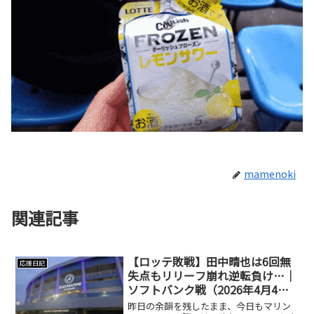
mamenoki
関連記事
【ロッテ敗戦】田中晴也は6回無
応援日記
失点もリリーフ崩れ逆転負け…｜
ソフトバンク戦（2026年4月4
日）
昨日の余韻を残したまま、今日もマリン