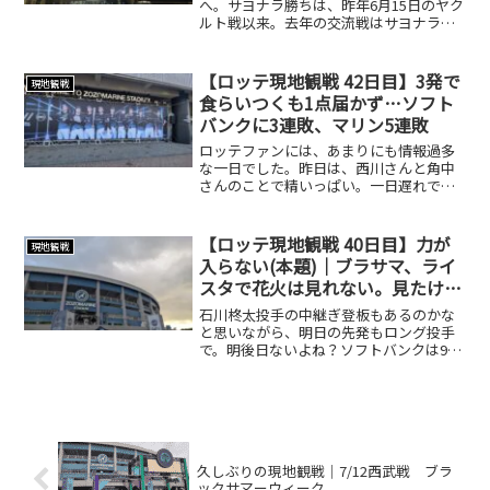
へ。サヨナラ勝ちは、昨年6月15日のヤク
ルト戦以来。去年の交流戦はサヨナラ勝
ちが多かったものの、犠飛や押し出し、
バッテリーエラーなどでの決着でした。
もちろん嬉しい。嬉しいけれど——やっぱ
【ロッテ現地観戦 42日目】3発で
現地観戦
り昨日のような“勝...
食らいつくも1点届かず…ソフト
バンクに3連敗、マリン5連敗
ロッテファンには、あまりにも情報過多
な一日でした。昨日は、西川さんと角中
さんのことで精いっぱい。一日遅れです
が、7月20日のソフトバンク戦を振り返り
ます。三塁側から角中さんを近くで見た
い。花火も見たい。ということで、チケ
【ロッテ現地観戦 40日目】力が
現地観戦
流で急きょ無駄遣い。...
入らない(本題)｜ブラサマ、ライ
スタで花火は見れない。見たけれ
ば？
石川柊太投手の中継ぎ登板もあるのかな
と思いながら、明日の先発もロング投手
で。明後日ないよね？ソフトバンクは9連
戦の初戦、廣池康志郎投手でなんとかと
りたかったけど。安田さん、9回打ってれ
ば文句なしでしたよ🥲ブラサマの花火が
見れないライトスタン...
久しぶりの現地観戦｜7/12西武戦 ブラ
ックサマーウィーク