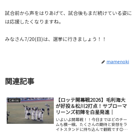
試合前から声をはりあげて、試合後もまだ続けている姿に
は応援したくなりますね。
みなさん7/20(日)は、選挙に行きましょう！！
mamenoki
関連記事
【ロッテ開幕戦2026】毛利海大
応援日記
が好投＆松川2打点！サブローマ
リーンズ初陣を白星発進｜
いよいよ開幕戦！！今日まではどのチー
ムも横一線。たくさんの期待と妄想をラ
イトスタンドに持ち込んで観戦です😊オ
ープニングセレモニーではビッグフラッ