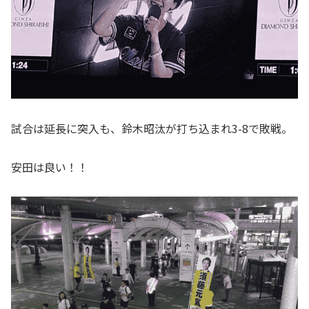
試合は延長に突入も、鈴木昭汰が打ち込まれ3-8で敗戦。
安田は良い！！