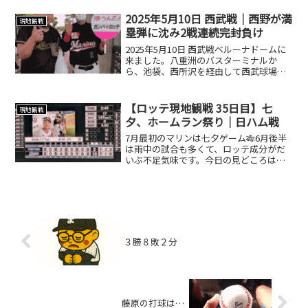
グが掲げられ、スタンドの空気は一気
に“開幕モード”へ🏁🏁🏁ちなみにビッグ
2025年5月10日 西武戦｜西野が満
現地観戦
フラッグの内側、笑サブロ...
塁弾に沈み2戦連続完封負け
2025年5月10日 西武戦ベルーナドームに
来ました。八重洲のバスターミナルか
ら、池袋、西所沢を経由して西武球場前
駅へ。12球団で断トツのエキチカです
が、東京からでも乗り換えは多いです。
急行を使えば早く行けるみたいなので、
【ロッテ現地観戦 35日目】七
現地観戦
お急ぎの方は是非！...
夕、ホームラン祭り｜日ハム戦
7月最初のマリンは七夕ゲーム🎋6月後半
は雨中の試合も多くて、ロッテ成分がだ
いぶ不足気味です。今日の見どころは、
ジャクソン投手と北山亘基投手の投げ合
い⚾️そして、マリンに戻ってきた赤髪の
王子様😂ジャクソンvs北山亘基日ハム先
発は、自身8連勝を...
３勝８敗２分
藤原の打球は…