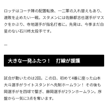
ロッテはコーチ陣の配置転換、一二軍の入れ替えもあり、
連敗を止めたい一戦。スタメンには佐藤都志也選手がマス
クをかぶり、寺地選手が指名打者に。先発は、今季まだ白
星のない石川柊太投手です。
—
大きな一発ふたつ！ 打線が援護
試合が動いたのは2回。この日、初めて4番に座った山本
大斗選手がライトスタンドへ先制ホームラン！ その後も
岡選手がを四球で繋ぎ、藤岡選手が2ランホームラン。序
盤から一気に3点を奪います。