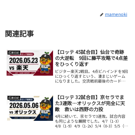
mamenoki
関連記事
【ロッテ 45試合目】仙台で奇跡
応援日記
の大逆転 9回に藤平攻略で4点差
をひっくり返す
ビジター楽天2戦目。4点ビハインドを9回
にひっくり返すという、凄まじいゲーム
になりました。交流戦前最後のカードを
勝ち越し。大宮の西武戦から3連勝とな
り、借金も3まで減っています。もちろ
ん、最後まで諦めないチームとファンの
【ロッテ 32試合目】京セラでま
応援日記
力があってこその勝利...
た3連敗…オリックスが完全に天
敵 救いは西野の力投
4月に続いて、京セラで3連敗。試合内容
も同じような展開でした。4/7（1-3）
4/8（1-9）4/9（1-2x）5/4（0-3）5/5（1-
6）5/6（0-3）①大事な場面で守りきれな