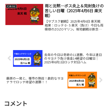
い。②チャンスはつくるが返せない。こ
の負けパターンの再現...
雨と沈黙…ボス炎上＆完封負けの
応援日記
苦しい日曜（2025年4月6日 楽天
戦）
【サブスク観戦】2025年4月6日 楽天戦
結果：ロッテ 0 - 5 楽天（負け）今日も雨
模様のZOZOマリン。現地観戦は断念
し、サブスクでの観戦となりました。ス
カッとした試合を期待していましたが、
なかなか思うようにはいかず…。先発・
ボス投...
去年の今日は奇跡の11連勝、今年は連日
のサヨナラ負け借金14絶望の日曜日｜
2025年6月1日ロッテ対日ハム
藤原の一発と、種市の熱投！劇的なサヨ
ナラでロッテ待望の連勝！！
コメント