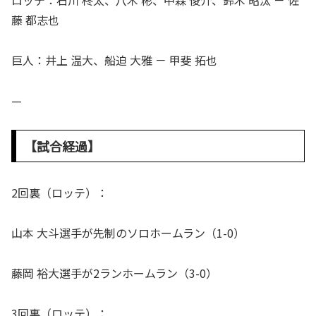
ロッテ：石川 柊太、八木 彬、中森 俊介、鈴木 昭汰 － 佐
藤 都志也
巨人：井上 温大、船迫 大雅 － 甲斐 拓也
—
【試合経過】
2回裏（ロッテ）：
山本 大斗選手が先制のソロホームラン（1-0）
藤岡 裕大選手が2ランホームラン（3-0）
3回裏（ロッテ）：