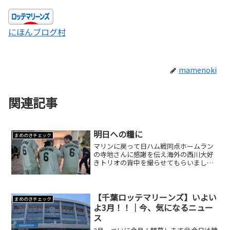
にほんブログ村
mamenoki
関連記事
明日への糧に
まめのきチェック
マリンに戻って日ハム戦同点ホームラン
の寺地さんに感謝を伝え海外の西川大好
きトリオの背中を撮らせてもらいまし
た。マリン、海外の人ほんとに増えた！
連敗だ、心を落ち着かせなければ😅それ
でも帰り道、日ハムファンのお兄さんた
ちが加藤翔平の応援歌歌って...
【千葉ロッテマリーンズ】いよい
まめのきチェック
よ3月！！｜今、気になるニュー
ス