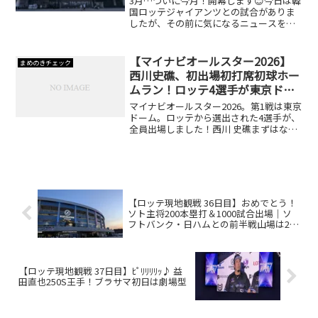
3月…ついに今月！開幕します😊今日は韓
国ロッテジャイアンツとの試合がありま
したが、その前に気になるニュースを！
池田来翔昨日の試合で負傷退場した池田
来翔…無事でした😭こういった情報をあ
げてくださる広報カジさん本当にありが
【マイナビオールスター2026】
まめのきチェック
とうございます！！山本...
西川史礁、初出場初打席初球ホー
ムラン！ロッテ4選手が東京ドー
ムで躍動
マイナビオールスター2026。第1戦は東京
ドーム。ロッテから選出された4選手が、
全員出場しました！西川 史礁まずはなん
と言っても西川さん！8回に代打で登場。
オールスター初出場、初打席、初球をホ
ームラン😆左中間へ、美しいフライボー
ルでした⚾️...
【ロッテ現地観戦 36日目】おめでとう！
ソト主将200本塁打＆1000試合出場｜ソ
フトバンク・日ハムとの前半戦山場は2勝
3敗。ブラサマへ
【ロッテ現地観戦 37日目】ﾋﾟﾘﾘﾘﾘｯ♪ 益
田直也250S王手！ブラサマ初日は劇場型