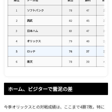
1
ソフトバンク
78
47
30
2
西武
82
45
34
3
日本ハム
83
47
36
4
オリックス
79
40
37
5
ロッテ
76
37
36
6
楽天
78
30
47
ホーム、ビジターで雲泥の差
今季オリックスとの対戦成績は、ここまで4勝7敗。特に