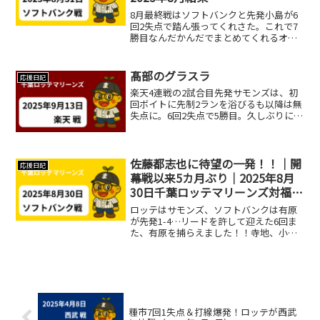
8月最終戦はソフトバンクと先発小島が6
回2失点で踏ん張ってくれさた。これで7
勝目なんだかんだでまとめてくれるオジ
さんは、やっぱりロッテのエースです。
都志也も2戦連発！同点ホームランと、内
野ゴロで打点。俺たちの都志也が帰って
髙部のグラスラ
応援日記
きました😭そして4...
楽天4連戦の2試合目先発サモンズは、初
回ボイトに先制2ランを浴びるも以降は無
失点に。6回2失点で5勝目。久しぶりに勝
ちがつきました。そのサモンズに勝ちを
運んだ打線は4回に爆発！山本大斗のタイ
ムリーで同点にして、髙部が今季第2号の
満塁弾！！一...
佐藤都志也に待望の一発！！｜開
応援日記
幕戦以来5カ月ぶり｜2025年8月
30日千葉ロッテマリーンズ対福岡
ソフトバンクホークス
ロッテはサモンズ、ソフトバンクは有原
が先発1-4…リードを許して迎えた6回ま
た、有原を捕らえました！！寺地、小川
などのタイムリーで4得点！！逆転成功で
す👍そして…待ちに待った瞬間は8回前の
打席、ノーアウト満塁で三振に倒れた佐
藤都志也😭😭😭打...
種市7回1失点＆打線爆発！ロッテが西武