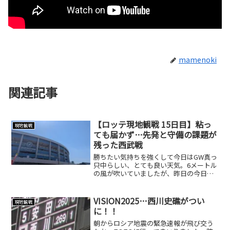
mamenoki
関連記事
【ロッテ現地観戦 15日目】粘っ
現地観戦
ても届かず…先発と守備の課題が
残った西武戦
勝ちたい気持ちを強くして今日はGW真っ
只中らしい、とても良い天気。6メートル
の風が吹いていましたが、昨日の今日で
はむしろ無風に感じるくらいでした😅カ
ード頭は完敗でしたが、まわりのファン
の方の応援する姿にはかなり刺激をもら
VISION2025…西川史礁がつい
現地観戦
いました！さらに昨日...
に！！
朝からロシア地震の緊急速報が飛び交う