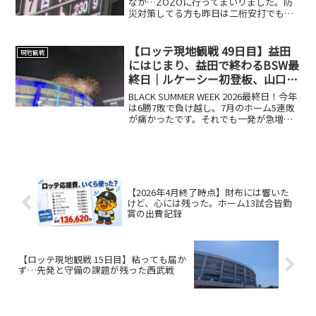
なか…ZOZOに行ってまいりました。防
災対策してる方も昨日は二桁安打でも一
得点なんとかしてくれよで、ライスタか
ら応援。痛恨の極み…間に合わなかっ
た…西川史礁のプロ初HR！！！まさに入
【ロッテ現地観戦 49日目】益田
現地観戦
場QRを読み込んでもら...
にはじまり、益田で終わるBSW最
終日｜ルケーシー初登板、山口航
輝19号で快勝
BLACK SUMMER WEEK 2026最終日！今年
は6勝7敗で負け越し。7月のホーム5連敗
が痛かったです。それでも一発が急増し
て、花火をたくさん見られたのは良かっ
たです🎆元同僚対決ロッテの先発は、来
日初登板のジョーイ・ルケーシー投手。...
【2026年4月終了時点】財布には響いた
けど、心には残った。ホーム13試合皆勤
賞の出費記録
【ロッテ現地観戦 15日目】粘っても届か
ず…先発と守備の課題が残った西武戦