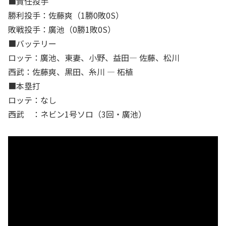
■責任投手
勝利投手：佐藤爽（1勝0敗0S）
敗戦投手：廣池（0勝1敗0S）
■バッテリー
ロッテ：廣池、東妻、小野、益田― 佐藤、松川
西武：佐藤爽、黒田、糸川 ― 柘植
■本塁打
ロッテ：なし
西武 ：ネビン1号ソロ（3回・廣池）