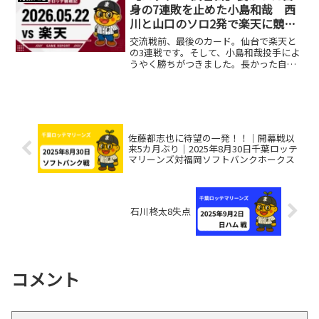
身の7連敗を止めた小島和哉 西
川と山口のソロ2発で楽天に競り
勝つ
交流戦前、最後のカード。仙台で楽天と
の3連戦です。そして、小島和哉投手によ
うやく勝ちがつきました。長かった自身
の7連敗を止め、昨年9月7日の西武戦以来
となる勝利です。昨年はチーム成績も厳
しく、「10勝が見たい」「吉井監督に餞
を」と、小島さん...
佐藤都志也に待望の一発！！｜開幕戦以
来5カ月ぶり｜2025年8月30日千葉ロッテ
マリーンズ対福岡ソフトバンクホークス
石川柊太8失点
コメント