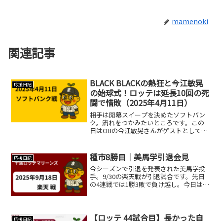
mamenoki
関連記事
BLACK BLACKの熱狂と今江敏晃
応援日記
の始球式！ロッテは延長10回の死
闘で惜敗（2025年4月11日）
相手は開幕スイープを決めたソフトバン
ク。流れをつかみたいところです。この
日はOBの今江敏晃さんがゲストとして始
球式に登場！背番号「8」のユニフォーム
に身を包み、マウンドに立つ姿にスタン
ドからも大きな拍手が沸き起こりまし
種市8勝目｜美馬学引退会見
応援日記
た。「頂点狙え〜今江敏...
今シーズンで引退を発表された美馬学投
手。9/30の楽天戦が引退試合です。先日
の4連戦では1勝3敗で負け越し。今日は初
回から大量得点でナイスゲームでした。
昨日に続き1番の西川史礁は5打数2安打の
マルチ。新人のマルチ安打や、二塁打な
どいろいろ記...
【ロッテ 44試合目】長かった自
応援日記