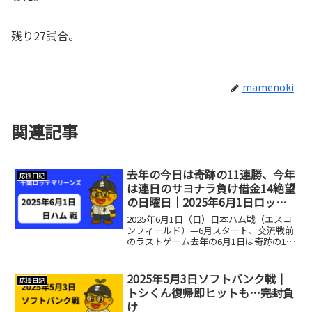
残り27試合。
mamenoki
関連記事
去年の今日は奇跡の11連勝、今年
応援日記
は連日のサヨナラ負け借金14絶望
の日曜日｜2025年6月1日ロッテ
対日ハム
2025年6月1日（日）日本ハム戦（エスコ
ンフィールド）—6月スタート、交流戦前
のラストゲーム去年の6月1日は奇跡の11
連勝を達成した日でした。2005年以来19
年振りの快挙で、負けなしの幸せな3週間
を過ごしました。今年はというと、日ハ
2025年5月3日ソフトバンク戦｜
応援日記
ムに...
トシくん復帰即ヒットも…完封負
け