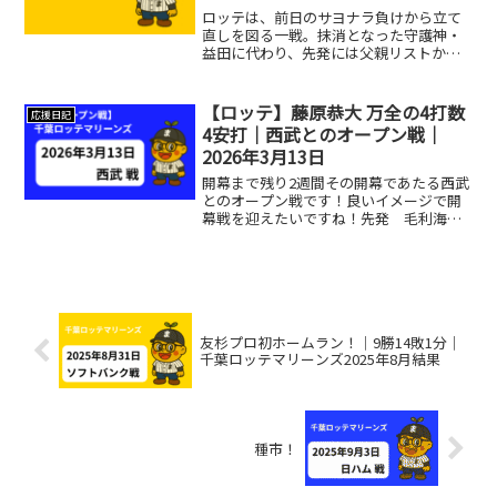
ロッテは、前日のサヨナラ負けから立て
直しを図る一戦。抹消となった守護神・
益田に代わり、先発には父親リストから
戻ってきた石川柊太。捕手は植田に代わ
り、佐藤都志也が一軍復帰。相手ソフト
バンクは、大関友久が先発マウンドへ。
【ロッテ】藤原恭大 万全の4打数
応援日記
怪我人続出で若手が多いた...
4安打｜西武とのオープン戦｜
2026年3月13日
開幕まで残り2週間その開幕であたる西武
とのオープン戦です！良いイメージで開
幕戦を迎えたいですね！先発 毛利海大
先発は毛利海大！不調や怪我で先発陣に
不安が多く、毛利に対する期待がどんど
ん大きくなっています😅〈br〉この日も
コントロール◎時折ク...
友杉プロ初ホームラン！｜9勝14敗1分｜
千葉ロッテマリーンズ2025年8月結果
種市！