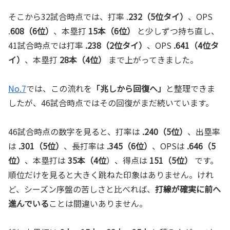
そこから32試合時点では、打率 .
232（5位タイ）
、OPS
.
608（6位）
、本塁打
15本（6位）
と少しずつ持ち直し、
41試合時点では打率
.238（2位タイ）
、OPS
.641（4位タ
イ）
、本塁打
28本（4位）
まで上がってきました。
No.7
では、この流れを
「兆しから回復へ」
と整理できま
したが、46試合時点ではその回復がまだ続いています。
46試合時点の数字を見ると、打率は
.240（5位）
、出塁率
は
.301（5位）
、長打率は
.345（6位）
、OPSは
.646（5
位）
、本塁打は
35本（4位
）、得点は
151（5位）
です。
順位だけを見ると大きく跳ねた印象はありません。けれ
ど、シーズン序盤の苦しさと比べれば、
打線が確実に前へ
進んでいる
ことは間違いありません。