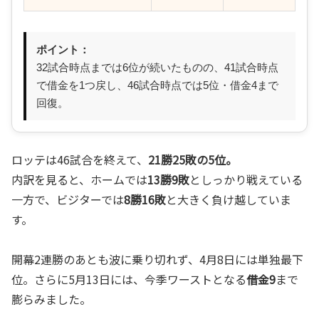
ポイント：
32試合時点までは6位が続いたものの、41試合時点
で借金を1つ戻し、46試合時点では5位・借金4まで
回復。
ロッテは46試合を終えて、
21勝25敗の5位。
内訳を見ると、ホームでは
13勝9敗
としっかり戦えている
一方で、ビジターでは
8勝16敗
と大きく負け越していま
す。
開幕2連勝のあとも波に乗り切れず、4月8日には単独最下
位。さらに5月13日には、今季ワーストとなる
借金9
まで
膨らみました。