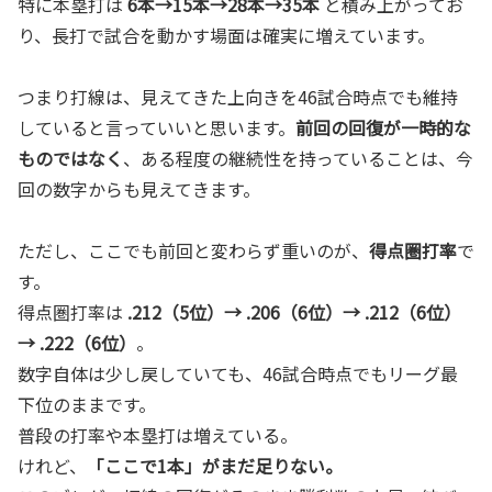
特に本塁打は
6本→15本→28本→35本
と積み上がってお
り、長打で試合を動かす場面は確実に増えています。
つまり打線は、見えてきた上向きを46試合時点でも維持
していると言っていいと思います。
前回の回復が一時的な
ものではなく
、ある程度の継続性を持っていることは、今
回の数字からも見えてきます。
ただし、ここでも前回と変わらず重いのが、
得点圏打率
で
す。
得点圏打率は
.212（5位）→ .206（6位）→ .212（6位）
→ .222（6位）
。
数字自体は少し戻していても、46試合時点でもリーグ最
下位のままです。
普段の打率や本塁打は増えている。
けれど、
「ここで1本」がまだ足りない。