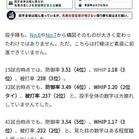
投手陣も、
No.6
や
No.7
から構図そのものが大きく変わっ
たわけではありません。ただ、こちらは打線ほど素直に前
進できていません。
15試合時点では、防御率
3.51（4位）
、WHIP
1.18（3
位）
、被打率 .
238（3位）
。
32試合時点でも、
防御率 3.49（4位）
、
WHIP 1.20（2位
タイ）
、
被打率 .237（2位）
と、投手全体の数字は大崩れ
していませんでした。
41試合時点でも、防御率
3.54（5位
）、
WHIP 1.17（3
位）
、被打率
.232（2位）
と、見た目の数字はある程度踏
ん張っていました。