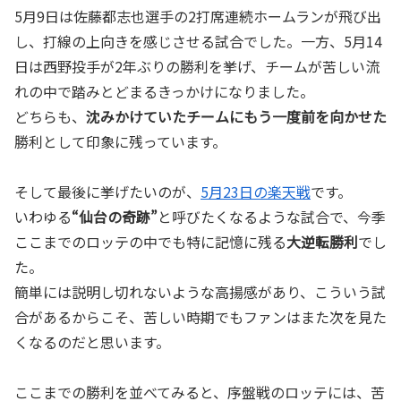
5月9日は佐藤都志也選手の2打席連続ホームランが飛び出
し、打線の上向きを感じさせる試合でした。一方、5月14
日は西野投手が2年ぶりの勝利を挙げ、チームが苦しい流
れの中で踏みとどまるきっかけになりました。
どちらも、
沈みかけていたチームにもう一度前を向かせた
勝利として印象に残っています。
そして最後に挙げたいのが、
5月23日の楽天戦
です。
いわゆる
“仙台の奇跡”
と呼びたくなるような試合で、今季
ここまでのロッテの中でも特に記憶に残る
大逆転勝利
でし
た。
簡単には説明し切れないような高揚感があり、こういう試
合があるからこそ、苦しい時期でもファンはまた次を見た
くなるのだと思います。
ここまでの勝利を並べてみると、序盤戦のロッテには、苦