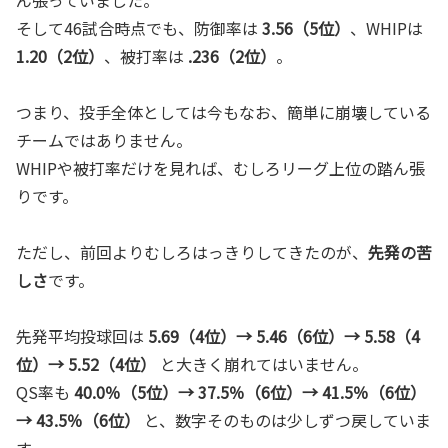
そして46試合時点でも、防御率は
3.56（5位）
、WHIPは
1.20（2位）
、被打率は
.236（2位）
。
つまり、投手全体としては今もなお、簡単に崩壊している
チームではありません。
WHIPや被打率だけを見れば、むしろリーグ上位の踏ん張
りです。
ただし、前回よりむしろはっきりしてきたのが、
先発の苦
しさ
です。
先発平均投球回は
5.69（4位）→ 5.46（6位）→ 5.58（4
位）→ 5.52（4位）
と大きく崩れてはいません。
QS率も
40.0％（5位）→ 37.5％（6位）→ 41.5％（6位）
→ 43.5％（6位）
と、数字そのものは少しずつ戻していま
す。