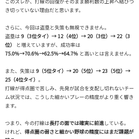
このズレが、打線の回復がそのまま勝利数の上昇へ結びつ
き切っていない理由だと思います。
さらに、今回は盗塁と失策も無視できません。
盗塁は
9（3位タイ）→ 12（4位）→ 20（3位）→ 22（3
位）
と増えていますが、成功率は
75.0％→70.6％→62.5％→64.7％
と高いとは言えません。
また、失策は
9（5位タイ）→ 20（5位）→ 23（5位）→
25（4位タイ）
。
打線が得点圏で苦しみ、先発が試合を支配し切れないチー
ム状況では、こうした細かいプレーの精度がより重く響き
ます。
つまり、今の打線は
長打の面では確実に前進
している。
けれど、
得点圏の弱さと細かい野球の精度にはまだ課題が