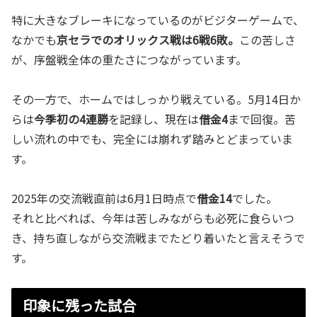
特に大きなブレーキになっているのがビジターゲームで、
なかでも
京セラでのオリックス戦は6戦6敗。
この苦しさ
が、序盤戦全体の重たさにつながっています。
その一方で、ホームではしっかり戦えている。5月14日か
らは
今季初の4連勝
を記録し、現在は
借金4
まで回復。苦
しい流れの中でも、完全には崩れず踏みとどまっていま
す。
2025年の交流戦直前は6月1日時点で
借金14
でした。
それと比べれば、今年は苦しみながらも必死に食らいつ
き、持ち直しながら交流戦までたどり着いたと言えそうで
す。
印象に残った試合