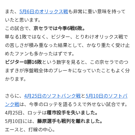
また、
5月6日のオリックス戦
も非常に重い意味を持って
いたと思います。
この試合で、
京セラでは今季6戦6敗。
単なる1敗ではなく、ビジター、とりわけオリックス戦で
の苦しさが積み重なった結果として、かなり重たく受け止
めたファンも多かったはずです。
ビジター8勝16敗
という数字を見ると、この京セラでのつ
まずきが序盤戦全体のブレーキになっていたこともよく分
かります。
さらに、
4月25日のソフトバンク戦
と
5月10日のソフトバ
ンク戦
は、今季のロッテを語るうえで外せない試合です。
4月25日、ロッテは
種市投手を失いました。
5月10日には、
藤原選手も戦列を離れました。
エースと、打線の中心。