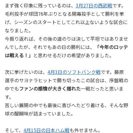
まず強く印象に残っているのは、
3月27日の西武戦
です。
毛利投手が球団76年ぶりとなる開幕投手として勝利を挙
げ、シーズンのスタートとしてこれ以上ないような試合に
なりました。
今振り返れば、その後の道のりは決して平坦ではありませ
んでしたが、それでもあの日の勝利には、
「今年のロッテ
は戦える！」
と思わせるだけの希望がありました。
次に挙げたいのは、
4月3日のソフトバンク戦
です。藤原
選手のサヨナラヒットで勝ち切ったこの試合は、序盤戦の
中でも
ファンの感情が大きく揺れた
一戦だったと思いま
す。
苦しい展開の中でも最後に喜びへたどり着ける、そんな野
球の醍醐味が詰まっていました。
そして、
4月15日の日本ハム戦
も外せません。