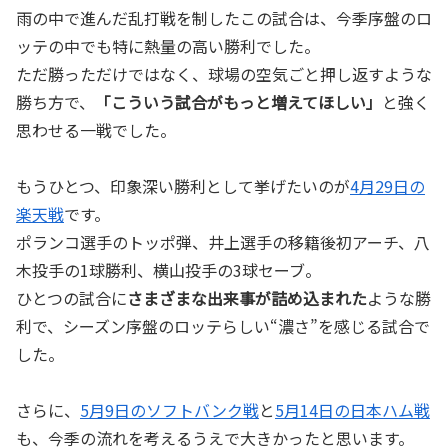
雨の中で進んだ乱打戦を制したこの試合は、今季序盤のロ
ッテの中でも特に熱量の高い勝利でした。
ただ勝っただけではなく、球場の空気ごと押し返すような
勝ち方で、
「こういう試合がもっと増えてほしい」
と強く
思わせる一戦でした。
もうひとつ、印象深い勝利として挙げたいのが
4月29日の
楽天戦
です。
ポランコ選手のトッポ弾、井上選手の移籍後初アーチ、八
木投手の1球勝利、横山投手の3球セーブ。
ひとつの試合に
さまざまな出来事が詰め込まれた
ような勝
利で、シーズン序盤のロッテらしい“濃さ”を感じる試合で
した。
さらに、
5月9日のソフトバンク戦
と
5月14日の日本ハム戦
も、今季の流れを考えるうえで大きかったと思います。